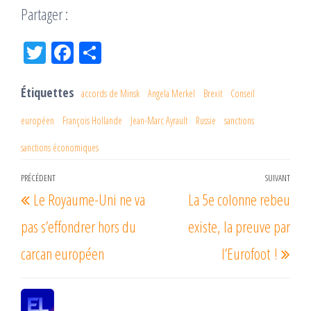
Partager :
Tw
Fac
Pa
itt
eb
rta
er
oo
ge
Étiquettes
accords de Minsk
Angela Merkel
Brexit
Conseil
k
r
européen
François Hollande
Jean-Marc Ayrault
Russie
sanctions
sanctions économiques
Navigation
PRÉCÉDENT
SUIVANT
Article
Arti
Le Royaume-Uni ne va
La 5e colonne rebeu
de
précédent
suiv
l’article
pas s’effondrer hors du
existe, la preuve par
carcan européen
l’Eurofoot !