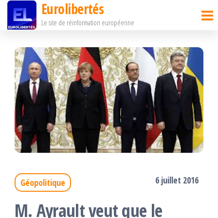
Eurolibertés
Passer
Le site de réinformation européenne
ce
contenu
6 juillet 2016
Géopolitique
M. Ayrault veut que le