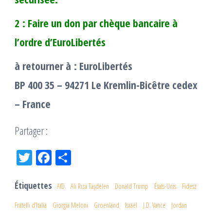
2 : Faire un don par chèque bancaire à
l’ordre d’EuroLibertés
à retourner à : EuroLibertés
BP 400 35 – 94271 Le Kremlin-Bicêtre cedex
– France
Partager :
Tw
Fac
Pa
itt
eb
rta
er
oo
ge
Étiquettes
AfD
Ali Rıza Taşdelen
Donald Trump
États-Unis
Fidesz
k
r
Fratelli d’Italia
Giorgia Meloni
Groenland
Israël
J.D. Vance
Jordan