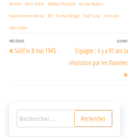
Bardella
Marco Rubio
Matthias Moosdorf
Nicolas Maduro
Rassemblement national
RN
Thomas Ménagé
Truth Social
Venezuela
Viktor Orban
Navigation
PRÉCÉDENT
SUIVANT
Article
Arti
Sétif le 8 mai 1945
Espagne : il y a 95 ans la
de
précédent
suiv
l’article
révolution par les flammes
Rechercher :