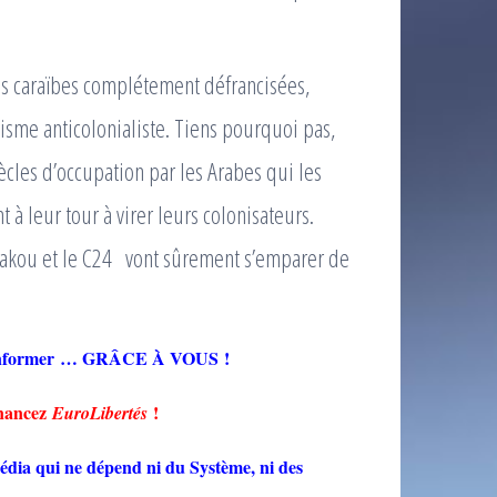
des caraïbes complétement défrancisées,
isme anticolonialiste. Tiens pourquoi pas,
ècles d’occupation par les Arabes qui les
 à leur tour à virer leurs colonisateurs.
 Bakou et le C24 vont sûrement s’emparer de
ré-informer … GRÂCE À VOUS !
inancez
!
EuroLibertés
dia qui ne dépend ni du Système, ni des