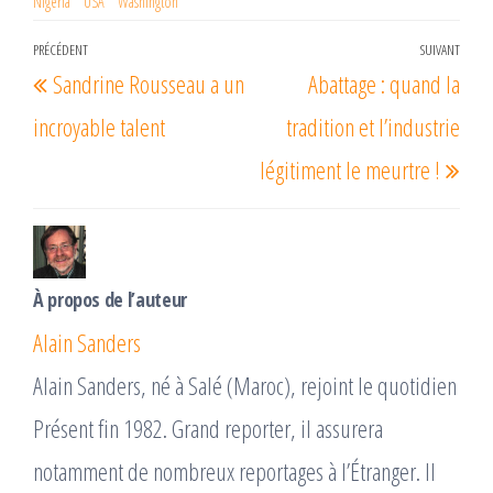
Nigeria
USA
Washington
Navigation
PRÉCÉDENT
SUIVANT
Article
Arti
Sandrine Rousseau a un
Abattage : quand la
de
précédent
suiv
l’article
incroyable talent
tradition et l’industrie
légitiment le meurtre !
À propos de l’auteur
Alain Sanders
Alain Sanders, né à Salé (Maroc), rejoint le quotidien
Présent fin 1982. Grand reporter, il assurera
notamment de nombreux reportages à l’Étranger. Il