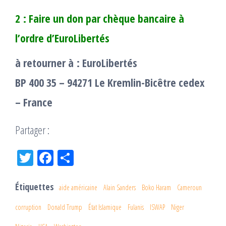
2 : Faire un don par chèque bancaire à
l’ordre d’EuroLibertés
à retourner à : EuroLibertés
BP 400 35 – 94271 Le Kremlin-Bicêtre cedex
– France
Partager :
Tw
Fac
Pa
itt
eb
rta
er
oo
ge
Étiquettes
aide américaine
Alain Sanders
Boko Haram
Cameroun
k
r
corruption
Donald Trump
État Islamique
Fulanis
ISWAP
Niger