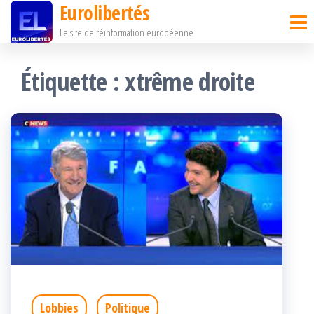
Eurolibertés
Passer
Le site de réinformation européenne
ce
contenu
Étiquette :
xtrême droite
Lobbies
Politique