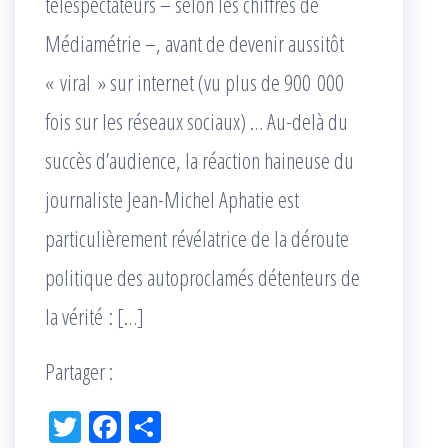
téléspectateurs – selon les chiffres de
Médiamétrie –, avant de devenir aussitôt
« viral » sur internet (vu plus de 900 000
fois sur les réseaux sociaux) … Au-delà du
succès d’audience, la réaction haineuse du
journaliste Jean-Michel Aphatie est
particulièrement révélatrice de la déroute
politique des autoproclamés détenteurs de
la vérité : […]
Partager :
Tw
Fac
Pa