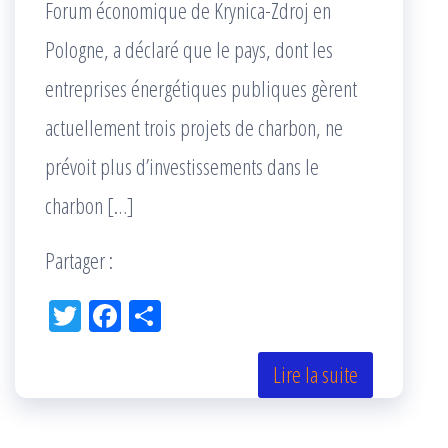
Forum économique de Krynica-Zdroj en
Pologne, a déclaré que le pays, dont les
entreprises énergétiques publiques gèrent
actuellement trois projets de charbon, ne
prévoit plus d’investissements dans le
charbon […]
Partager :
Tw
Fac
Pa
itt
eb
rta
er
oo
ge
Lire la suite
k
r