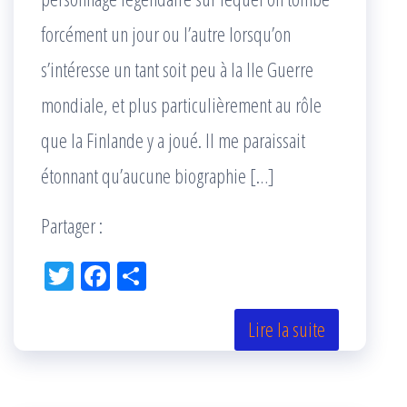
forcément un jour ou l’autre lorsqu’on
s’intéresse un tant soit peu à la IIe Guerre
mondiale, et plus particulièrement au rôle
que la Finlande y a joué. Il me paraissait
étonnant qu’aucune biographie […]
Partager :
Tw
Fac
Pa
itt
eb
rta
er
oo
ge
Lire la suite
k
r