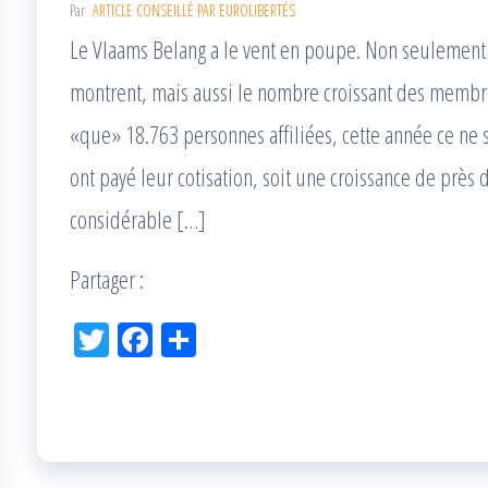
Par
ARTICLE CONSEILLÉ PAR EUROLIBERTÉS
Le Vlaams Belang a le vent en poupe. Non seulement 
montrent, mais aussi le nombre croissant des membres 
«que» 18.763 personnes affiliées, cette année ce ne
ont payé leur cotisation, soit une croissance de près 
considérable […]
Partager :
Tw
Fac
Pa
itt
eb
rta
er
oo
ge
k
r