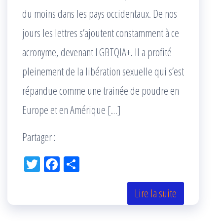
du moins dans les pays occidentaux. De nos
jours les lettres s’ajoutent constamment à ce
acronyme, devenant LGBTQIA+. Il a profité
pleinement de la libération sexuelle qui s’est
répandue comme une trainée de poudre en
Europe et en Amérique […]
Partager :
Tw
Fac
Pa
itt
eb
rta
er
oo
ge
Lire la suite
k
r