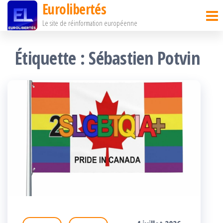
Eurolibertés
Passer
Le site de réinformation européenne
ce
contenu
Étiquette :
Sébastien Potvin