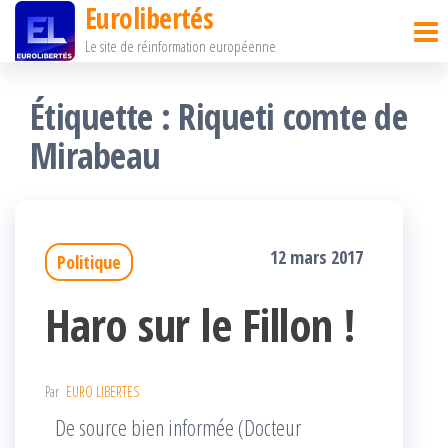
Eurolibertés
Passer
Le site de réinformation européenne
ce
contenu
Étiquette :
Riqueti comte de
Mirabeau
12 mars 2017
Politique
Haro sur le Fillon !
Par
EURO LIBERTES
De source bien informée (Docteur