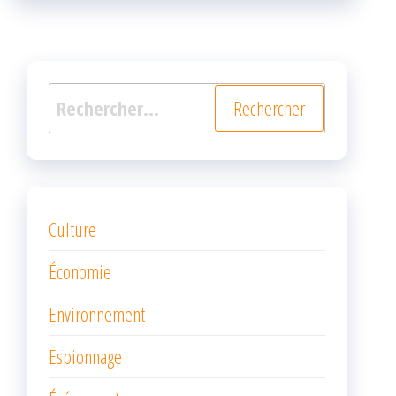
k
r
Rechercher :
Culture
Économie
Environnement
Espionnage