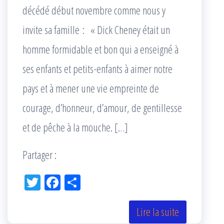
décédé début novembre comme nous y
invite sa famille : « Dick Cheney était un
homme formidable et bon qui a enseigné à
ses enfants et petits-enfants à aimer notre
pays et à mener une vie empreinte de
courage, d’honneur, d’amour, de gentillesse
et de pêche à la mouche. […]
Partager :
Tw
Fac
Pa
itt
eb
rta
er
oo
ge
Lire la suite