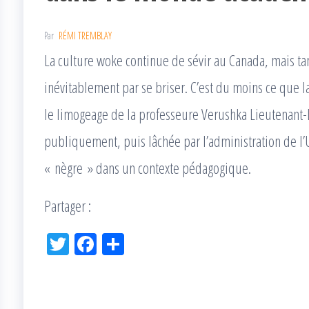
Par
RÉMI TREMBLAY
La culture woke continue de sévir au Canada, mais tant
inévitablement par se briser. C’est du moins ce que la
le limogeage de la professeure Verushka Lieutenant-D
publiquement, puis lâchée par l’administration de l’
« nègre » dans un contexte pédagogique.
Partager :
Tw
Fac
Pa
itt
eb
rta
er
oo
ge