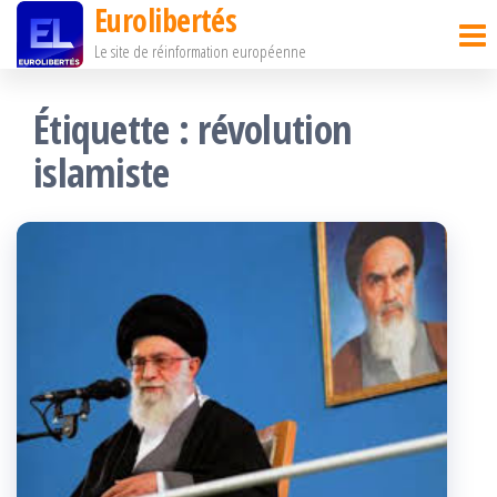
Eurolibertés
Passer
Le site de réinformation européenne
ce
contenu
Étiquette :
révolution
islamiste