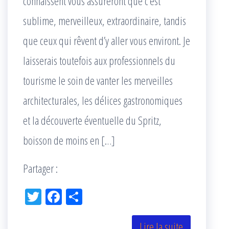
connaissent vous assureront que c’est
sublime, merveilleux, extraordinaire, tandis
que ceux qui rêvent d’y aller vous environt. Je
laisserais toutefois aux professionnels du
tourisme le soin de vanter les merveilles
architecturales, les délices gastronomiques
et la découverte éventuelle du Spritz,
boisson de moins en […]
Partager :
Tw
Fac
Pa
itt
eb
rta
Lire la suite