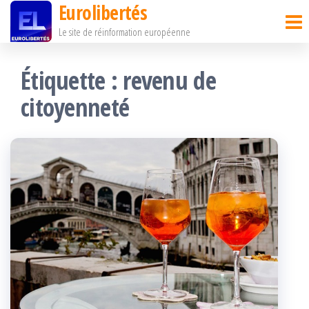
Eurolibertés
Passer
Le site de réinformation européenne
ce
contenu
Étiquette :
revenu de
citoyenneté