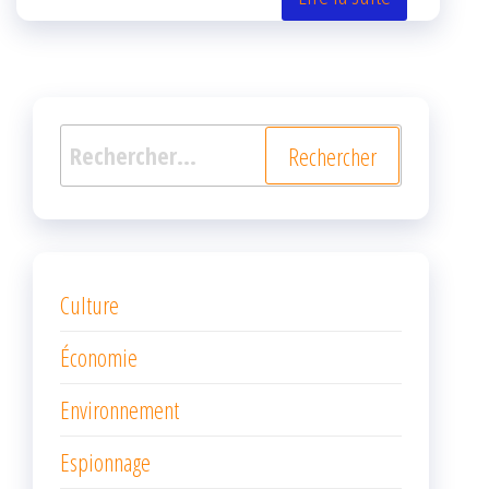
er
oo
ge
k
r
Rechercher :
Culture
Économie
Environnement
Espionnage