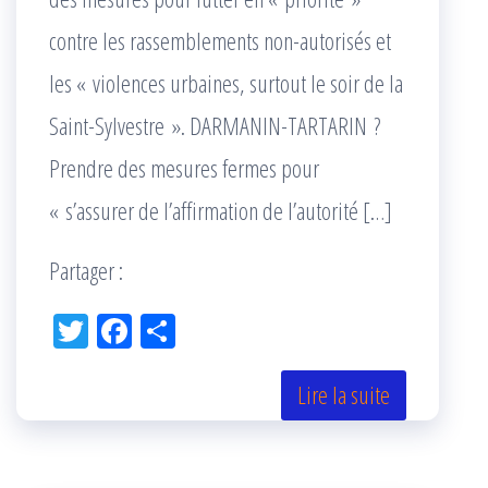
contre les rassemblements non-autorisés et
les « violences urbaines, surtout le soir de la
Saint-Sylvestre ». DARMANIN-TARTARIN ?
Prendre des mesures fermes pour
« s’assurer de l’affirmation de l’autorité […]
Partager :
Tw
Fac
Pa
itt
eb
rta
er
oo
ge
Lire la suite
k
r