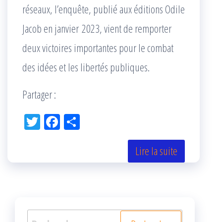
réseaux, l’enquête, publié aux éditions Odile
Jacob en janvier 2023, vient de remporter
deux victoires importantes pour le combat
des idées et les libertés publiques.
Partager :
Tw
Fac
Pa
itt
eb
rta
er
oo
ge
Lire la suite
k
r
Rechercher :