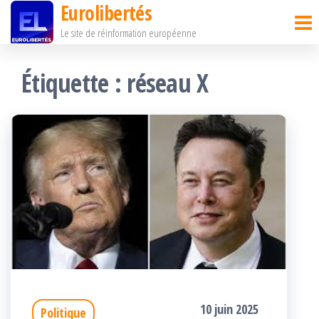
Eurolibertés
Passer
Le site de réinformation européenne
ce
contenu
Étiquette :
réseau X
10 juin 2025
Politique