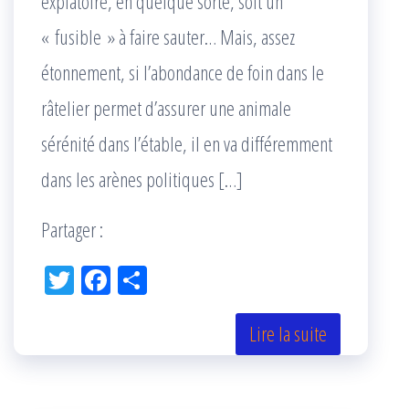
expiatoire, en quelque sorte, soit un
« fusible » à faire sauter… Mais, assez
étonnement, si l’abondance de foin dans le
râtelier permet d’assurer une animale
sérénité dans l’étable, il en va différemment
dans les arènes politiques […]
Partager :
Tw
Fac
Pa
itt
eb
rta
er
oo
ge
Lire la suite
k
r