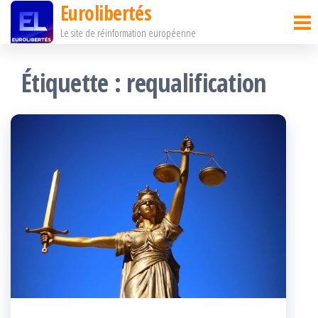
Eurolibertés
Passer
Le site de réinformation européenne
ce
contenu
Étiquette :
requalification