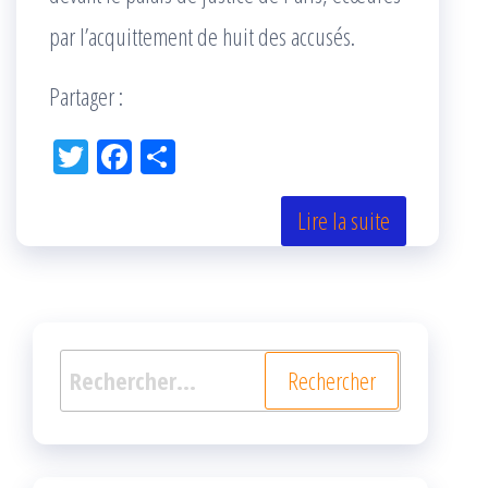
par l’acquittement de huit des accusés.
Partager :
Tw
Fac
Pa
itt
eb
rta
er
oo
ge
Lire la suite
k
r
Rechercher :