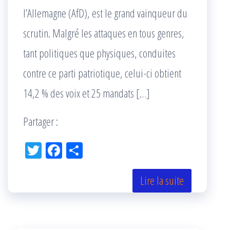
l’Allemagne (AfD), est le grand vainqueur du
scrutin. Malgré les attaques en tous genres,
tant politiques que physiques, conduites
contre ce parti patriotique, celui-ci obtient
14,2 % des voix et 25 mandats […]
Partager :
Tw
Fac
Pa
itt
eb
rta
er
oo
ge
Lire la suite
k
r