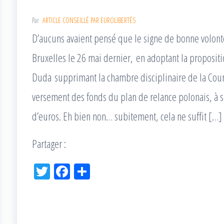
Par
ARTICLE CONSEILLÉ PAR EUROLIBERTÉS
D’aucuns avaient pensé que le signe de bonne volonté
Bruxelles le 26 mai dernier, en adoptant la propositi
Duda supprimant la chambre disciplinaire de la Cour 
versement des fonds du plan de relance polonais, à sa
d’euros. Eh bien non… subitement, cela ne suffit […]
Partager :
Tw
Fac
Pa
itt
eb
rta
er
oo
ge
k
r