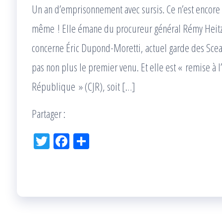
Un an d’emprisonnement avec sursis. Ce n’est encore
même ! Elle émane du procureur général Rémy Heitz q
concerne Éric Dupond-Moretti, actuel garde des Sceau
pas non plus le premier venu. Et elle est « remise à l
République » (CJR), soit […]
Partager :
Tw
Fac
Pa
itt
eb
rta
er
oo
ge
k
r