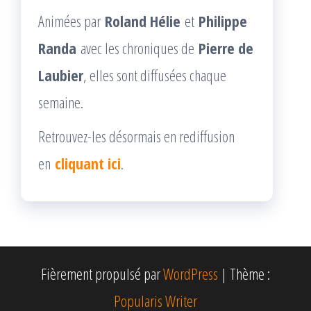
Animées par
Roland Hélie
et
Philippe
Randa
avec les chroniques de
Pierre de
Laubier
, elles sont diffusées chaque
semaine.
Retrouvez-les désormais en rediffusion
en
cliquant ici
.
Fièrement propulsé par
WordPress
|
Thème :
Popularis Writer