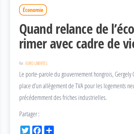
Économie
Quand relance de l’éc
rimer avec cadre de vi
Par
EURO LIBERTES
Le porte-parole du gouvernement hongrois, Gergely G
place d’un allègement de TVA pour les logements neuf
précédemment des friches industrielles.
Partager :
Tw
Fac
Pa