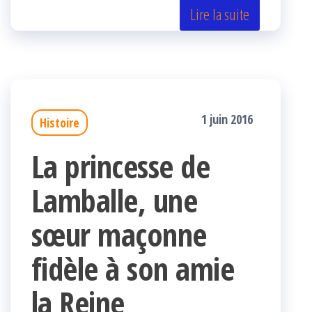
er
oo
ge
Lire la suite
k
r
1 juin 2016
Histoire
La princesse de
Lamballe, une
sœur maçonne
fidèle à son amie
la Reine