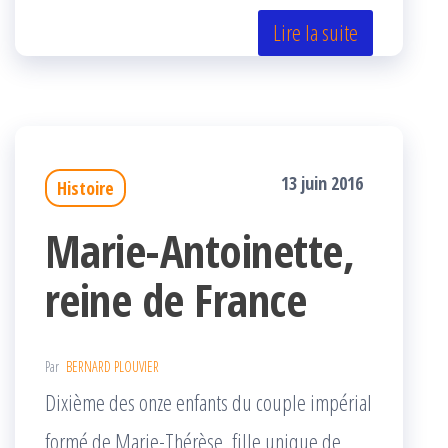
itt
eb
rta
er
oo
ge
Lire la suite
k
r
13 juin 2016
Histoire
Marie-Antoinette,
reine de France
Par
BERNARD PLOUVIER
Dixième des onze enfants du couple impérial
formé de Marie-Thérèse, fille unique de