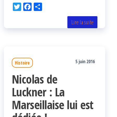
Tw
Fac
Pa
itt
eb
rta
er
oo
ge
Lire la suite
k
r
5 juin 2016
Histoire
Nicolas de
Luckner : La
Marseillaise lui est