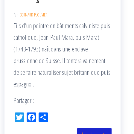
Par
BERNARD PLOUVIER
Fils d’un peintre en bâtiments calviniste puis
catholique, Jean-Paul Mara, puis Marat
(1743-1793) naît dans une enclave
prussienne de Suisse. Il tentera vainement
de se faire naturaliser sujet britannique puis
espagnol.
Partager :
Tw
Fac
Pa
itt
eb
rta