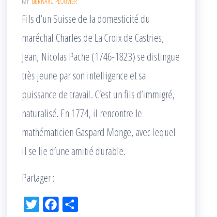
Par
BERNARD PLOUVIER
Fils d’un Suisse de la domesticité du
maréchal Charles de La Croix de Castries,
Jean, Nicolas Pache (1746-1823) se distingue
très jeune par son intelligence et sa
puissance de travail. C’est un fils d’immigré,
naturalisé. En 1774, il rencontre le
mathématicien Gaspard Monge, avec lequel
il se lie d’une amitié durable.
Partager :
Tw
Fac
Pa