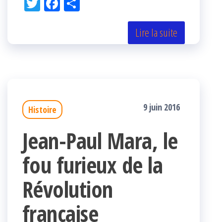
Tw
Fac
Pa
itt
eb
rta
er
oo
ge
Lire la suite
k
r
9 juin 2016
Histoire
Jean-Paul Mara, le
fou furieux de la
Révolution
française