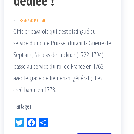
dédiée !
Par
BERNARD PLOUVIER
Officier bavarois qui s’est distingué au
service du roi de Prusse, durant la Guerre de
Sept ans, Nicolas de Luckner (1722-1794)
passe au service du roi de France en 1763,
avec le grade de lieutenant général ; il est
créé baron en 1778.
Partager :
Tw
Fac
Pa
itt
eb
rta