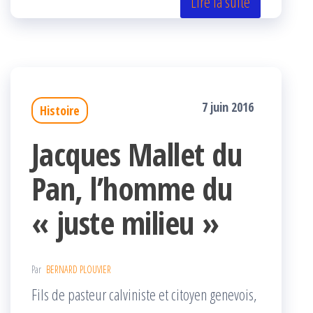
er
oo
ge
Lire la suite
k
r
7 juin 2016
Histoire
Jacques Mallet du
Pan, l’homme du
« juste milieu »
Par
BERNARD PLOUVIER
Fils de pasteur calviniste et citoyen genevois,