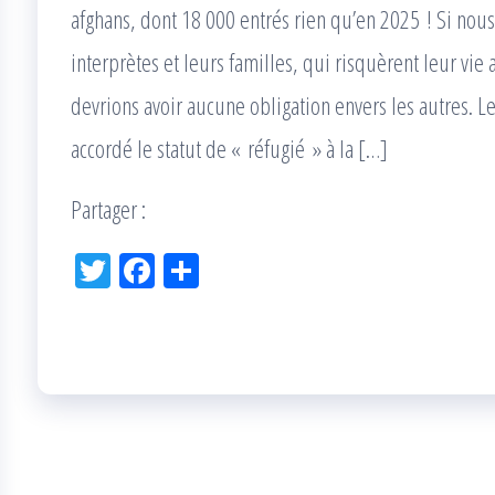
afghans, dont 18 000 entrés rien qu’en 2025 ! Si nous
interprètes et leurs familles, qui risquèrent leur vie
devrions avoir aucune obligation envers les autres. L
accordé le statut de « réfugié » à la […]
Partager :
Tw
Fac
Pa
itt
eb
rta
er
oo
ge
k
r