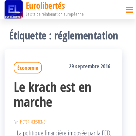
Eurolibertés
Passer
Le site de réinformation européenne
ce
contenu
Étiquette :
réglementation
29 septembre 2016
Économie
Le krach est en
marche
Par
PIETER KERSTENS
La politique financière imposée par la FED,