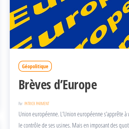
Géopolitique
Brèves d’Europe
Par
PATRICK PARMENT
Union européenne. L’Union européenne s’apprête à 
le contrôle de ses usines. Mais en imposant des quot