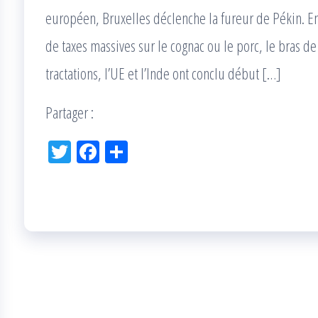
européen, Bruxelles déclenche la fureur de Pékin.
de taxes massives sur le cognac ou le porc, le bras de f
tractations, l’UE et l’Inde ont conclu début […]
Partager :
Tw
Fac
Pa
itt
eb
rta
er
oo
ge
k
r