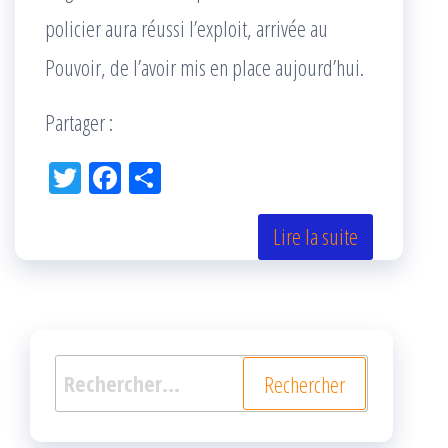
policier aura réussi l’exploit, arrivée au
Pouvoir, de l’avoir mis en place aujourd’hui.
Partager :
Tw
Fac
Pa
itt
eb
rta
er
oo
ge
Lire la suite
k
r
Rechercher :