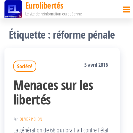
Eurolibertés
Passer
Le site de réinformation européenne
ce
contenu
Étiquette :
réforme pénale
5 avril 2016
Société
Menaces sur les
libertés
Par
OLIVIER PICHON
La génération de 68 qui braillait contre l’état