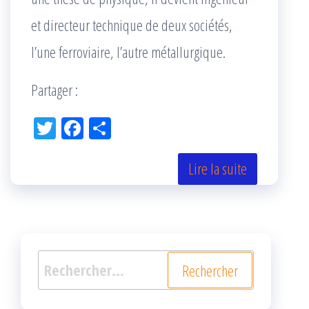
et directeur technique de deux sociétés,
l’une ferroviaire, l’autre métallurgique.
Partager :
Tw
Fac
Pa
itt
eb
rta
er
oo
ge
Lire la suite
k
r
Rechercher :