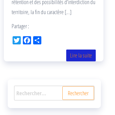
rétention et des possibilités d’interdiction du
territoire, la fin du caractère […]
Partager :
Tw
Fac
Pa
itt
eb
rta
er
oo
ge
Lire la suite
k
r
Rechercher :