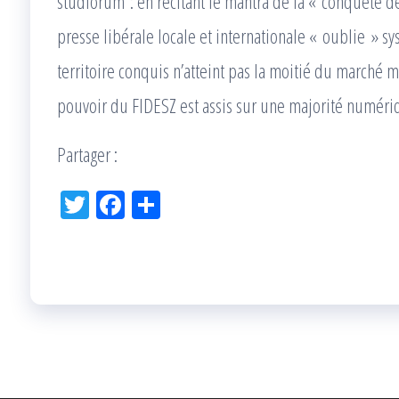
studiorum : en récitant le mantra de la « conquête d
presse libérale locale et internationale « oublie » 
territoire conquis n’atteint pas la moitié du marché
pouvoir du FIDESZ est assis sur une majorité numéri
Partager :
Tw
Fac
Pa
itt
eb
rta
er
oo
ge
k
r