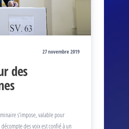
27 novembre 2019
ur des
nes
minaire s’impose, valable pour
 décompte des voix est confié à un