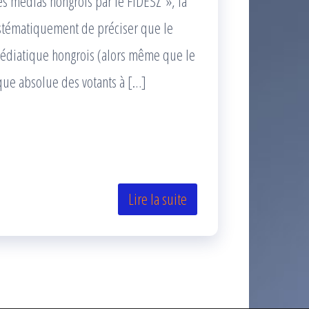
es médias hongrois par le FIDESZ », la
systématiquement de préciser que le
 médiatique hongrois (alors même que le
que absolue des votants à […]
Lire la suite