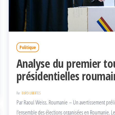
Politique
Analyse du premier to
présidentielles roumai
Par
EURO LIBERTES
Par Raoul Weiss. Roumanie – Un avertissement préli
l’ensemble des élections organisées en Roumanie. Le