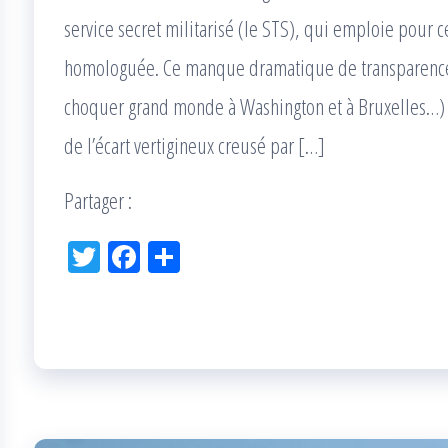
service secret militarisé (le STS), qui emploie pour c
homologuée. Ce manque dramatique de transparence
choquer grand monde à Washington et à Bruxelles…) e
de l’écart vertigineux creusé par […]
Partager :
Tw
Fac
Pa
itt
eb
rta
er
oo
ge
k
r