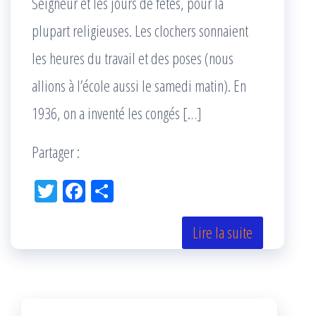
Seigneur et les jours de fêtes, pour la
plupart religieuses. Les clochers sonnaient
les heures du travail et des poses (nous
allions à l’école aussi le samedi matin). En
1936, on a inventé les congés […]
Partager :
Tw
Fac
Pa
itt
eb
rta
er
oo
ge
Lire la suite
k
r