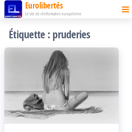
Eurolibertés
Passer
Le site de réinformation européenne
ce
contenu
Étiquette :
pruderies