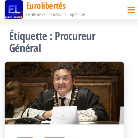
Eurolibertés
Passer
Le site de réinformation européenne
ce
contenu
Étiquette :
Procureur
Général