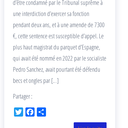
d’être condamné par le Tribunal suprême à
une interdiction d’exercer sa fonction
pendant deux ans, et à une amende de 7300
€, cette sentence est susceptible d’appel. Le
plus haut magistrat du parquet d’Espagne,
qui avait été nommé en 2022 par le socialiste
Pedro Sanchez, avait pourtant été défendu
becs et ongles par […]
Partager :
Tw
Fac
Pa
itt
eb
rta