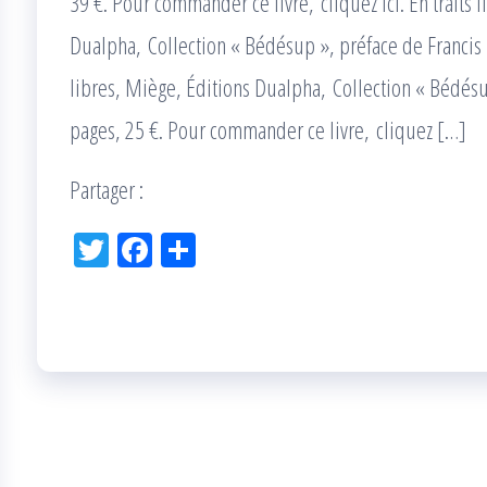
39 €. Pour commander ce livre, cliquez ici. En traits 
Dualpha, Collection « Bédésup », préface de Francis 
libres, Miège, Éditions Dualpha, Collection « Bédés
pages, 25 €. Pour commander ce livre, cliquez […]
Partager :
Tw
Fac
Pa
itt
eb
rta
er
oo
ge
k
r