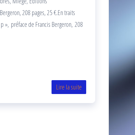
libres, Miège, Éditions
Bergeron, 208 pages, 25 €.En traits
up », préface de Francis Bergeron, 208
Lire la suite