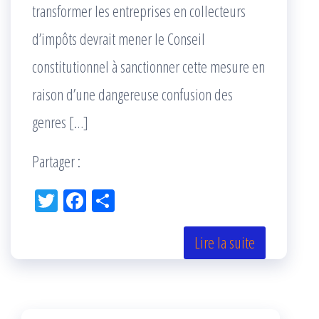
transformer les entreprises en collecteurs
d’impôts devrait mener le Conseil
constitutionnel à sanctionner cette mesure en
raison d’une dangereuse confusion des
genres […]
Partager :
Tw
Fac
Pa
itt
eb
rta
er
oo
ge
Lire la suite
k
r