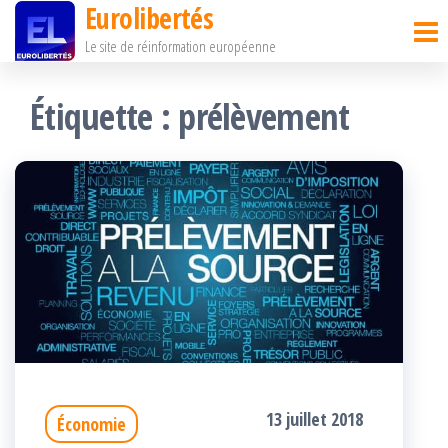
Eurolibertés
Passer
Le site de réinformation européenne
ce
contenu
Étiquette :
prélèvement
13 juillet 2018
Économie