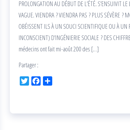
PROLONGATION AU DÉBUT DE L’ÉTÉ. S’ENSUIVIT LE
VAGUE. VIENDRA ? VIENDRA PAS ? PLUS SÉVÈRE ? 
OBÉISSENT ILS À UN SOUCI SCIENTIFIQUE OU À 
INCONSCIENT) D’INGÉNIERIE SOCIALE ? DES CHIFFRE
médecins ont fait mi-août 200 des […]
Partager :
Tw
Fac
Pa
itt
eb
rta
er
oo
ge
k
r