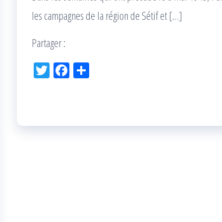
les campagnes de la région de Sétif et […]
Partager :
Tw
Fac
Pa
itt
eb
rta
er
oo
ge
k
r