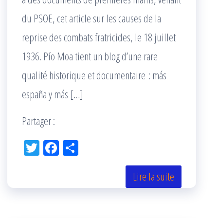
du PSOE, cet article sur les causes de la
reprise des combats fratricides, le 18 juillet
1936. Pío Moa tient un blog d’une rare
qualité historique et documentaire : más
españa y más […]
Partager :
Tw
Fac
Pa
itt
eb
rta
er
oo
ge
Lire la suite
k
r