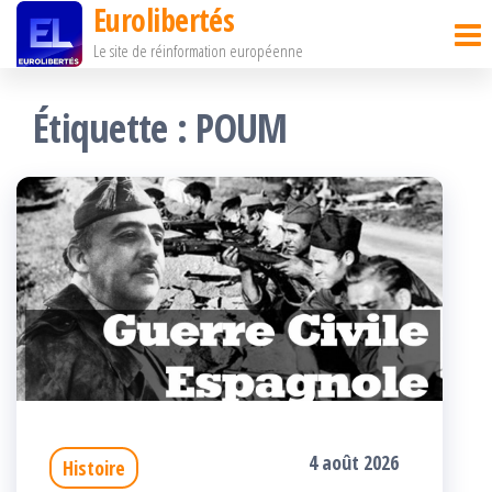
Eurolibertés
Passer
Le site de réinformation européenne
ce
contenu
Étiquette :
POUM
4 août 2026
Histoire