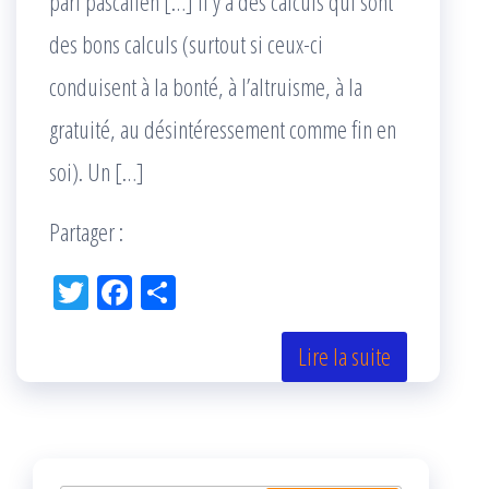
pari pascalien […] Il y a des calculs qui sont
des bons calculs (surtout si ceux-ci
conduisent à la bonté, à l’altruisme, à la
gratuité, au désintéressement comme fin en
soi). Un […]
Partager :
Tw
Fac
Pa
itt
eb
rta
er
oo
ge
Lire la suite
k
r