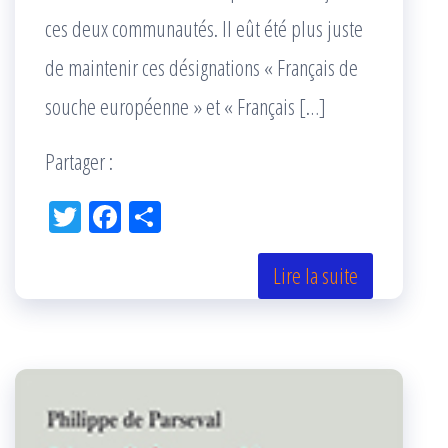
ces deux communautés. Il eût été plus juste
de maintenir ces désignations « Français de
souche européenne » et « Français […]
Partager :
Tw
Fac
Pa
itt
eb
rta
er
oo
ge
Lire la suite
k
r