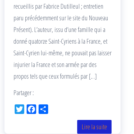
recueillis par Fabrice Dutilleul ; entretien
paru précédemment sur le site du Nouveau
Présent). L’auteur, issu d’une famille qui a
donné quatorze Saint-Cyriens à la France, et
Saint-Cyrien lui-même, ne pouvait pas laisser
injurier la France et son armée par des
propos tels que ceux formulés par […]
Partager :
Tw
Fac
Pa
itt
eb
rta
er
oo
ge
Lire la suite