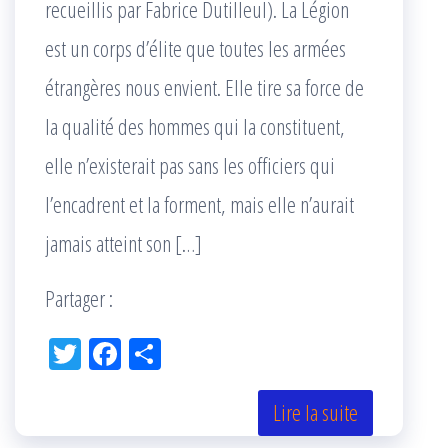
recueillis par Fabrice Dutilleul). La Légion
est un corps d’élite que toutes les armées
étrangères nous envient. Elle tire sa force de
la qualité des hommes qui la constituent,
elle n’existerait pas sans les officiers qui
l’encadrent et la forment, mais elle n’aurait
jamais atteint son […]
Partager :
Tw
Fac
Pa
itt
eb
rta
er
oo
ge
Lire la suite