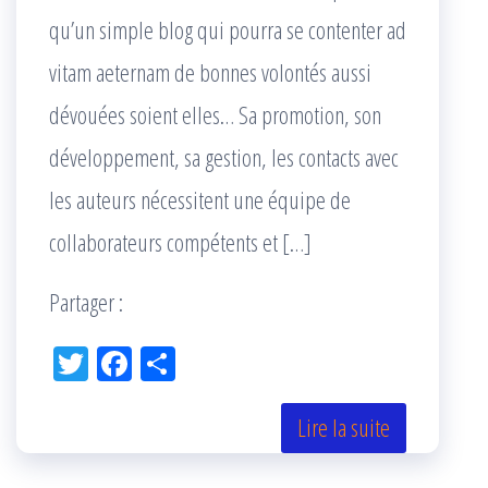
qu’un simple blog qui pourra se contenter ad
vitam aeternam de bonnes volontés aussi
dévouées soient elles… Sa promotion, son
développement, sa gestion, les contacts avec
les auteurs nécessitent une équipe de
collaborateurs compétents et […]
Partager :
Tw
Fac
Pa
itt
eb
rta
er
oo
ge
Lire la suite
k
r