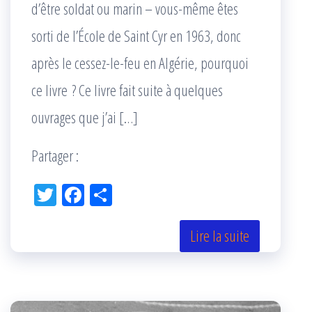
d’être soldat ou marin – vous-même êtes
sorti de l’École de Saint Cyr en 1963, donc
après le cessez-le-feu en Algérie, pourquoi
ce livre ? Ce livre fait suite à quelques
ouvrages que j’ai […]
Partager :
Tw
Fac
Pa
itt
eb
rta
er
oo
ge
Lire la suite
k
r