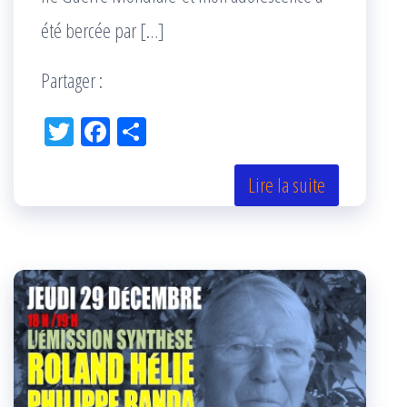
été bercée par […]
Partager :
Tw
Fac
Pa
itt
eb
rta
er
oo
ge
Lire la suite
k
r