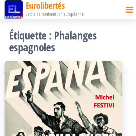
Eurolibertés
Passer
Le site de réinformation européenne
ce
contenu
Étiquette :
Phalanges
espagnoles