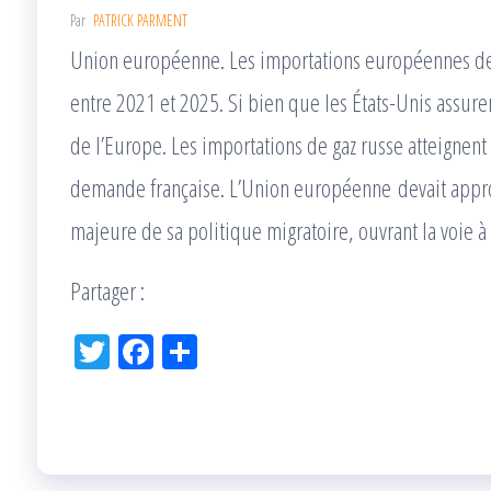
Par
PATRICK PARMENT
Union européenne. Les importations européennes de 
entre 2021 et 2025. Si bien que les États-Unis assuren
de l’Europe. Les importations de gaz russe atteignent 
demande française. L’Union européenne devait app
majeure de sa politique migratoire, ouvrant la voie à 
Partager :
Tw
Fac
Pa
itt
eb
rta
er
oo
ge
k
r