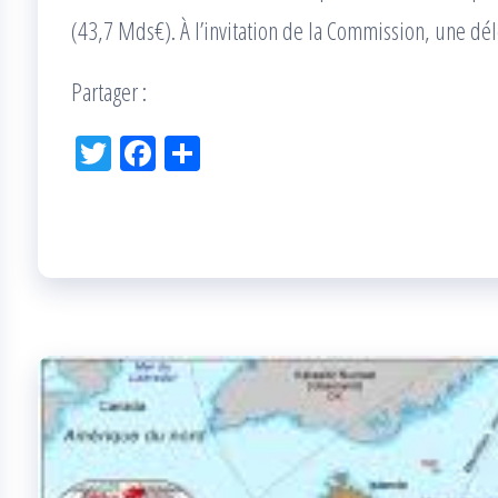
(43,7 Mds€). À l’invitation de la Commission, une d
Partager :
Tw
Fac
Pa
itt
eb
rta
er
oo
ge
k
r