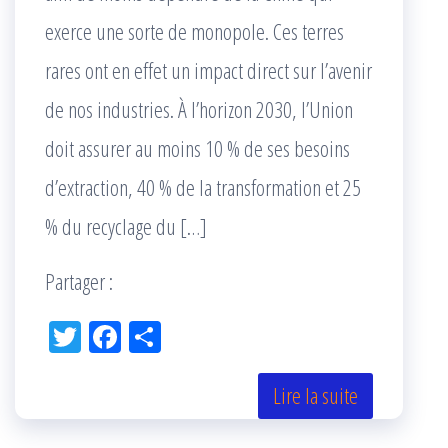
exerce une sorte de monopole. Ces terres
rares ont en effet un impact direct sur l’avenir
de nos industries. À l’horizon 2030, l’Union
doit assurer au moins 10 % de ses besoins
d’extraction, 40 % de la transformation et 25
% du recyclage du […]
Partager :
Tw
Fac
Pa
itt
eb
rta
er
oo
ge
Lire la suite
k
r