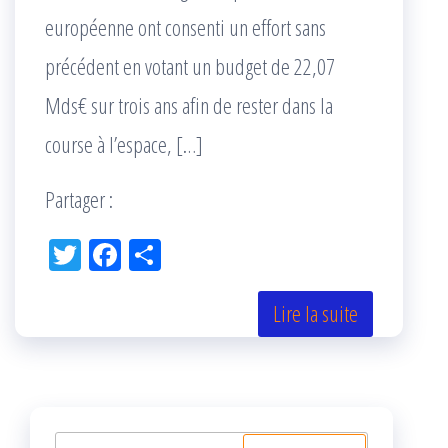
européenne ont consenti un effort sans
précédent en votant un budget de 22,07
Mds€ sur trois ans afin de rester dans la
course à l’espace, […]
Partager :
Tw
Fac
Pa
itt
eb
rta
er
oo
ge
Lire la suite
k
r