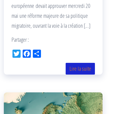
européenne devait approuver mercredi 20
mai une réforme majeure de sa politique
migratoire, ouvrant la voie à la création […]
Partager :
Tw
Fac
Pa
itt
eb
rta
er
oo
ge
Lire la suite
k
r