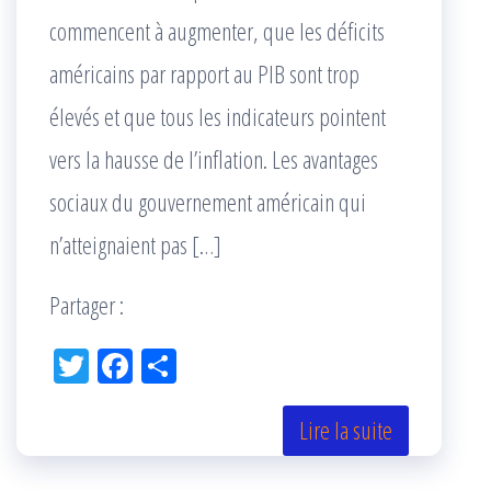
commencent à augmenter, que les déficits
américains par rapport au PIB sont trop
élevés et que tous les indicateurs pointent
vers la hausse de l’inflation. Les avantages
sociaux du gouvernement américain qui
n’atteignaient pas […]
Partager :
Tw
Fac
Pa
itt
eb
rta
er
oo
ge
Lire la suite
k
r