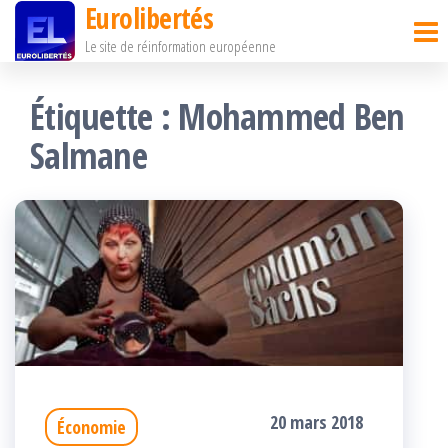
Eurolibertés
Passer
Le site de réinformation européenne
ce
contenu
Étiquette :
Mohammed Ben
Salmane
20 mars 2018
Économie