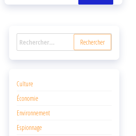
k
r
Rechercher :
Culture
Économie
Environnement
Espionnage