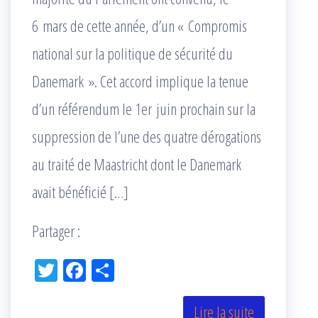
6 mars de cette année, d’un « Compromis
national sur la politique de sécurité du
Danemark ». Cet accord implique la tenue
d’un référendum le 1er juin prochain sur la
suppression de l’une des quatre dérogations
au traité de Maastricht dont le Danemark
avait bénéficié […]
Partager :
Tw
Fac
Pa
itt
eb
rta
er
oo
ge
Lire la suite