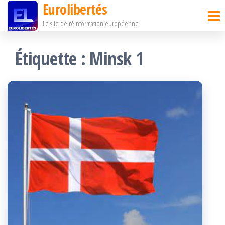
Eurolibertés
Passer
Le site de réinformation européenne
ce
contenu
Étiquette :
Minsk 1