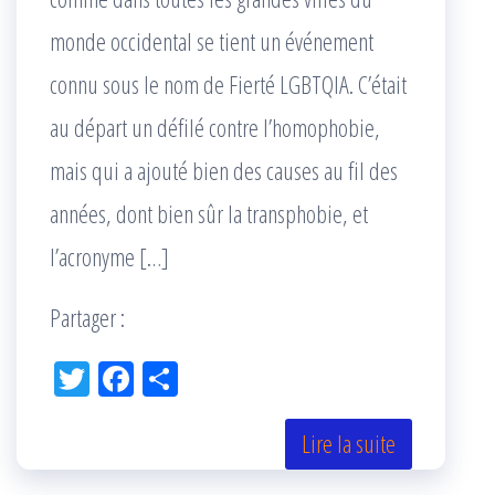
monde occidental se tient un événement
connu sous le nom de Fierté LGBTQIA. C’était
au départ un défilé contre l’homophobie,
mais qui a ajouté bien des causes au fil des
années, dont bien sûr la transphobie, et
l’acronyme […]
Partager :
Tw
Fac
Pa
itt
eb
rta
er
oo
ge
Lire la suite
k
r