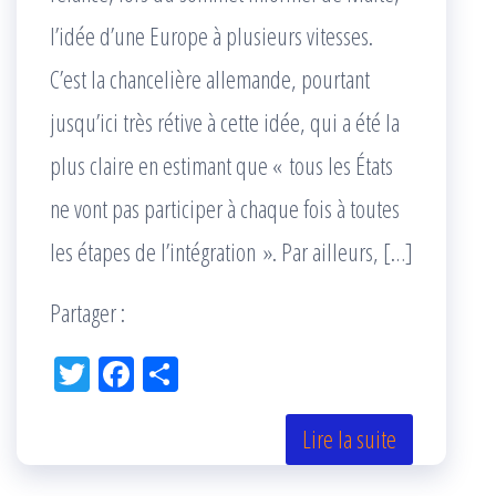
l’idée d’une Europe à plusieurs vitesses.
C’est la chancelière allemande, pourtant
jusqu’ici très rétive à cette idée, qui a été la
plus claire en estimant que « tous les États
ne vont pas participer à chaque fois à toutes
les étapes de l’intégration ». Par ailleurs, […]
Partager :
Tw
Fac
Pa
itt
eb
rta
er
oo
ge
Lire la suite
k
r