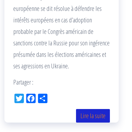
européenne se dit résolue à défendre les
intérêts européens en cas d’adoption
probable par le Congrès américain de
sanctions contre la Russie pour son ingérence
présumée dans les élections américaines et
ses agressions en Ukraine.
Partager :
Tw
Fac
Pa
itt
eb
rta
er
oo
ge
Lire la suite
k
r