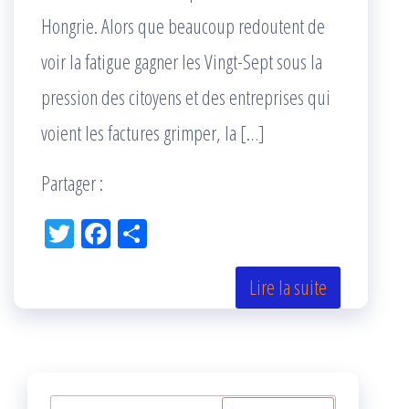
Hongrie. Alors que beaucoup redoutent de
voir la fatigue gagner les Vingt-Sept sous la
pression des citoyens et des entreprises qui
voient les factures grimper, la […]
Partager :
Tw
Fac
Pa
itt
eb
rta
er
oo
ge
Lire la suite
k
r