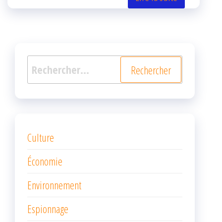
k
r
Rechercher :
Culture
Économie
Environnement
Espionnage