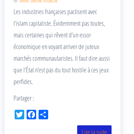
Par
MARIE-SIMONE POUBLON
Les industries françaises pactisent avec
l’islam capitaliste. Évidemment pas toutes,
mais certaines qui rêvent d’un essor
économique en voyant arriver de juteux
marchés communautaristes. Il faut dire aussi
que l’État n’est pas du tout hostile à ces jeux
perfides.
Partager :
Tw
Fac
Pa
itt
eb
rta
er
oo
ge
Lire la suite