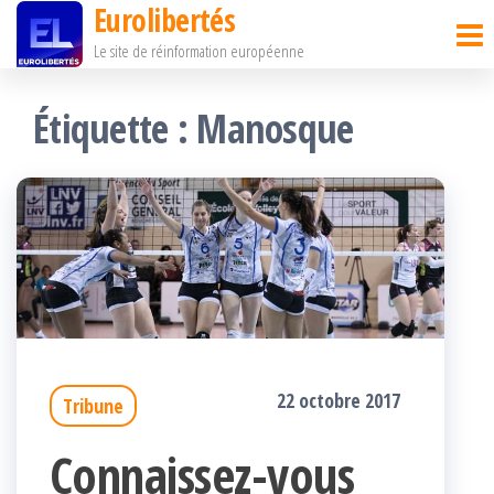
Eurolibertés
Passer
Le site de réinformation européenne
ce
contenu
Étiquette :
Manosque
22 octobre 2017
Tribune
Connaissez-vous