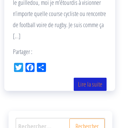
le guilledou, moi je m’étourdis à visionner
n’importe quelle course cycliste ou rencontre
de football voire de rugby. Je suis comme ça
[…]
Partager :
Tw
Fac
Pa
itt
eb
rta
er
oo
ge
Lire la suite
k
r
Rechercher :